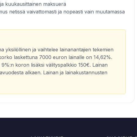
ina ja kuukausittainen maksuerä
emus netissä vaivattomasti ja nopeasti vain muutamassa
a yksilöllinen ja vaihtelee lainanantajien tekemien
ikorko laskettuna 7000 euron lainalle on 14,62%.
9%:n koron lisäksi välityspalkkio 150€. Lainan
inavuodesta alkaen. Lainan ja lainakustannusten