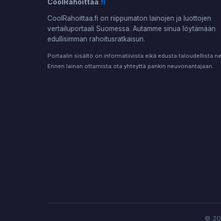
CoolRahoittaa
.fi
CoolRahoittaa.fi on riippumaton lainojen ja luottojen
vertailuportaali Suomessa. Autamme sinua löytämään
edullisimman rahoitusratkaisun.
Portaalin sisältö on informatiivista eikä edusta taloudellista 
Ennen lainan ottamista ota yhteyttä pankin neuvonantajaan.
© 202