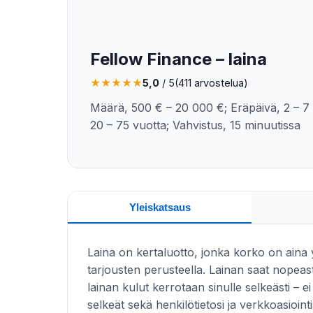
Fellow Finance – laina
★
★
★
★
★
5,0
/ 5
(411 arvostelua)
Määrä, 500 € – 20 000 €; Eräpäivä, 2 – 7 
20 – 75 vuotta; Vahvistus, 15 minuutissa
Yleiskatsaus
Laina on kertaluotto, jonka korko on aina y
tarjousten perusteella. Lainan saat nopeasti
lainan kulut kerrotaan sinulle selkeästi – e
selkeät sekä henkilötietosi ja verkkoasioin