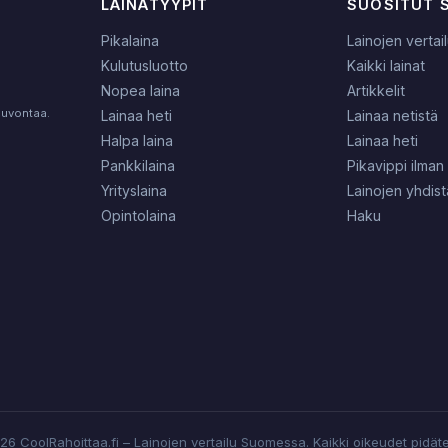
LAINATYYPIT
SUOSITUT 
Pikalaina
Lainojen vertai
Kulutusluotto
Kaikki lainat
Nopea laina
Artikkelit
neuvontaa.
Lainaa heti
Lainaa netistä
Halpa laina
Lainaa heti
Pankkilaina
Pikavippi ilman 
Yrityslaina
Lainojen yhdis
Opintolaina
Haku
6 CoolRahoittaa.fi – Lainojen vertailu Suomessa. Kaikki oikeudet pidät