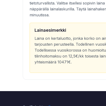
tietoturvallista. Valitse itsellesi sopivin la
näppärällä lainalaskurilla. Täytä lainahak
minuutissa.
Lainaesimerkki
Laina on kertaluotto, jonka korko on ain
tarjousten perusteella. Todellinen vuos
Todellisessa vuosikorossa on huomioitu 
tilinhoitomaksu on 12,5€/kk toisesta la
yhteismäärä 10471€.