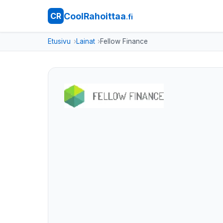
CoolRahoittaa
CR
.fi
Etusivu
Lainat
Fellow Finance