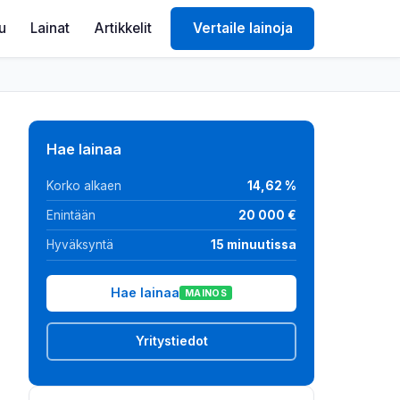
lu
Lainat
Artikkelit
Vertaile lainoja
Hae lainaa
Korko alkaen
14,62 %
Enintään
20 000 €
Hyväksyntä
15 minuutissa
Hae lainaa
MAINOS
Yritystiedot