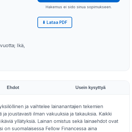
Hakemus ei sido sinua sopimukseen.
⬇ Lataa PDF
vuotta; Ikä,
Ehdot
Usein kysyttyä
ksilöllinen ja vaihtelee lainanantajien tekemien
 ja joustavasti ilman vakuuksia ja takauksia. Kaikki
i ikäviä yllätyksiä. Lainan omistus sekä lainaehdot ovat
tisi on suomalaisessa Fellow Financessa aina