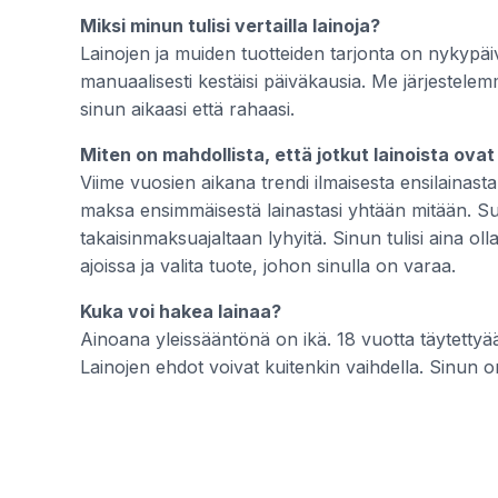
Miksi minun tulisi vertailla lainoja?
Lainojen ja muiden tuotteiden tarjonta on nykypäiv
manuaalisesti kestäisi päiväkausia. Me järjestele
sinun aikaasi että rahaasi.
Miten on mahdollista, että jotkut lainoista ovat 
Viime vuosien aikana trendi ilmaisesta ensilainasta
maksa ensimmäisestä lainastasi yhtään mitään. Suu
takaisinmaksuajaltaan lyhyitä. Sinun tulisi aina ol
ajoissa ja valita tuote, johon sinulla on varaa.
Kuka voi hakea lainaa?
Ainoana yleissääntönä on ikä. 18 vuotta täytettyään
Lainojen ehdot voivat kuitenkin vaihdella. Sinun on 