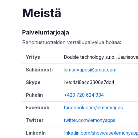
Meistä
Palveluntarjoaja
Rahoitustuotteiden vertailupalvelua hoitaa:
Yritys
Double technology s.r.o., Jaurisov
Sähköposti
lemonyapps@gmail.com
Skype
live:4a18a4c3306e7dc4
Puhelin
+420 720 624 934
Facebook
facebook.com/lemonyapps
Twitter
twitter.com/lemonyapps
LinkedIn
linkedin.com/showcase/lemonyap