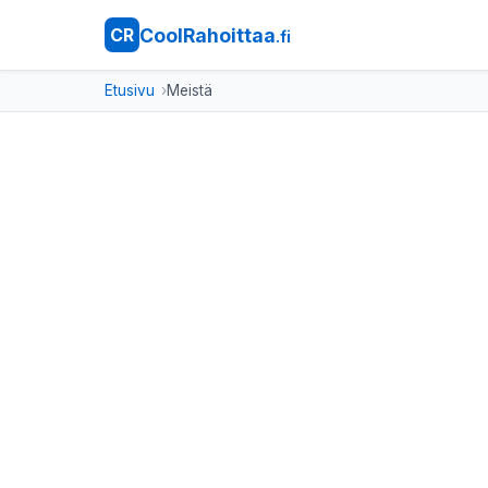
CoolRahoittaa
CR
.fi
Etusivu
Meistä