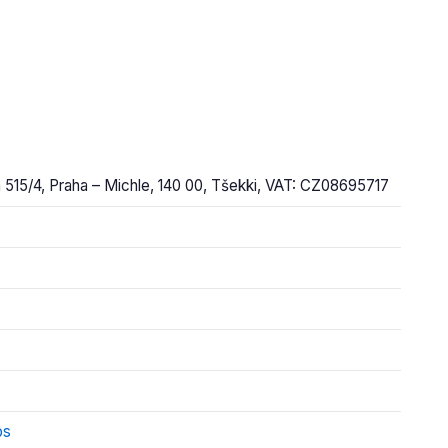
a 515/4, Praha – Michle, 140 00, Tšekki, VAT: CZ08695717
ps