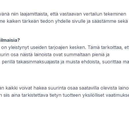
änä niin laajamittaista, että vastaavan vertailun tekeminen
mme kaiken tärkeän tiedon yhdelle sivulle ja säästämme sekä
ilmaisia?
 on yleistynyt useiden tarjoajien kesken. Tämä tarkoittaa, et
rin osa näistä lainoista ovat summaltaan pieniä ja
la perillä takaisinmaksuajasta ja muista ehdoista, suorittaa m
 kaikki voivat hakea suurinta osaa saatavilla olevista lainoi
siis aina tarkistettava tietyn tuotteen yksilölliset vaatimukse