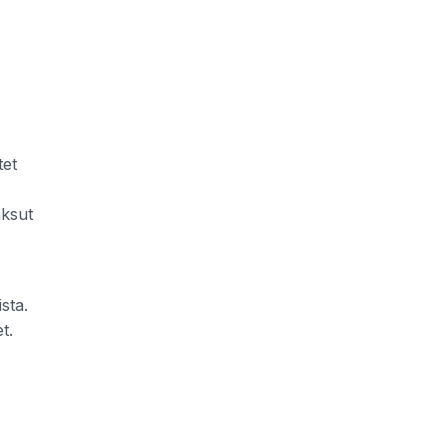
tet
aksut
sta.
t.