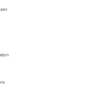
iaan
aljon
via