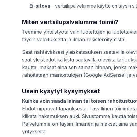
Ei-sitova
– vertailupalvelumme käyttö on täysin sit
Miten vertailupalvelumme toimii?
Teemme yhteistyötä vain luotettujen ja luotettav
täysin veloituksetta ja ilman rekisteröitymistä.
Saat nähtäväksesi yleiskatsauksen saatavilla olevis
saat yleistiedot kaikista saatavilla olevista tarjouk
kautta, maksat aina sen saman hinnan, jonka maksa
rahoitetaan mainostulojen (Google AdSense) ja väl
Usein kysytyt kysymykset
Kuinka voin saada lainan tai toisen rahoitustu
Ehdot riippuvat tapauksesta. Tavallinen toimintata
klikata hakemuksen auki. Sivustomme kautta toisel
Palvelumme on täysin ilmainen ja maksat aina sa
yritykseltä.