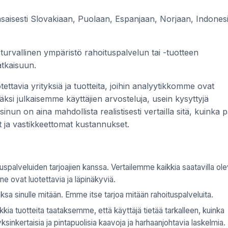
saisesti Slovakiaan, Puolaan, Espanjaan, Norjaan, Indones
turvallinen ympäristö rahoituspalvelun tai -tuotteen
atkaisuun.
ttavia yrityksiä ja tuotteita, joihin analyytikkomme ovat
isäksi julkaisemme käyttäjien arvosteluja, usein kysyttyjä
nun on aina mahdollista realistisesti vertailla sitä, kuinka p
t ja vastikkeettomat kustannukset.
spalveluiden tarjoajien kanssa. Vertailemme kaikkia saatavilla ole
 ne ovat luotettavia ja läpinäkyviä.
sa sinulle mitään. Emme itse tarjoa mitään rahoituspalveluita.
ia tuotteita taataksemme, että käyttäjä tietää tarkalleen, kuinka
inkertaisia ja pintapuolisia kaavoja ja harhaanjohtavia laskelmia.