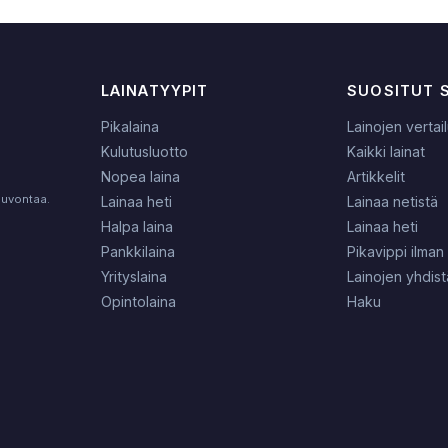
LAINATYYPIT
SUOSITUT 
Pikalaina
Lainojen vertai
Kulutusluotto
Kaikki lainat
Nopea laina
Artikkelit
neuvontaa.
Lainaa heti
Lainaa netistä
Halpa laina
Lainaa heti
Pankkilaina
Pikavippi ilman 
Yrityslaina
Lainojen yhdis
Opintolaina
Haku