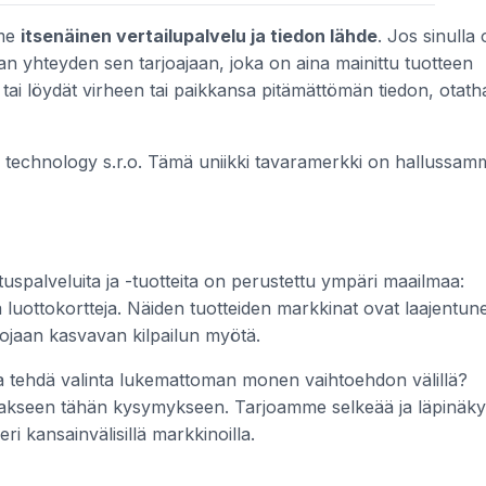
mme
itsenäinen vertailupalvelu ja tiedon lähde
. Jos sinulla
an yhteyden sen tarjoajaan, joka on aina mainittu tuotteen
 tai löydät virheen tai paikkansa pitämättömän tiedon, otath
technology s.r.o. Tämä uniikki tavaramerkki on hallussam
tuspalveluita ja -tuotteita on perustettu ympäri maailmaa:
a luottokortteja. Näiden tuotteiden markkinat ovat laajentune
htojaan kasvavan kilpailun myötä.
ka tehdä valinta lukemattoman monen vaihtoehdon välillä?
akseen tähän kysymykseen. Tarjoamme selkeää ja läpinäk
 eri kansainvälisillä markkinoilla.