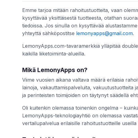
Emme tarjoa mitään rahoitustuotteita, vaan ole
kysyttävää yksittäisestä tuotteesta, otathan suora
tiedoissa. Jos sinulla on kysyttävää alustastamme
yhteyttä sähköpostitse
lemonyapps@gmail.com
.
LemonyApps.com-tavaramerkkiä ylläpitää double 
kaikilla liiketoiminta-alueilla.
Mikä LemonyApps on?
Viime vuosien aikana valtava määrä erilaisia rahoi
lainoja, vakauttamispalveluita, vakuutustuotteita j
ja perinteisten toimijoiden on täytynyt säädellä e
Oli kuitenkin olemassa toinenkin ongelma – kuin
LemonyApps-teknologiayhtiö on olemassa vastat
vertailupalvelua erilaisille rahoitustuotteille useilla