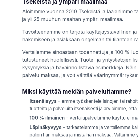
Tsekeistä ja ympäri maailmaa
Aloitimme vuonna 2010 Tsekeistä ja laajenimme ta
ja yli 25 muuhun maahan ympäri maailmaa.
Tavoitteenamme on tarjota käyttäjäystävällinen ja 
hakemiseen ja asiakkaan ongelman tai tilanteen r
Vertailemme ainoastaan todennettuja ja 100 % luote
tutustuneet huolellisesti. Tuote- ja yritystietojen l
kysymyksiä ja havainnollistavia esimerkkejä. Näin si
palvelu maksaa, ja voit välttää väärinymmärrykse
Miksi käyttää meidän palveluitamme?
Itsenäisyys
– emme työskentele lainojen tai rahoitu
tuotteita ja palveluita itsenäisesti ja arvioimme, että
100 % ilmainen
– vertailupalvelumme käyttö ei mak
Läpinäkyvyys
– tarkastelemme ja vertailemme kaikk
paljon hän maksaa ja mistä hän maksaa. Vältämme yks