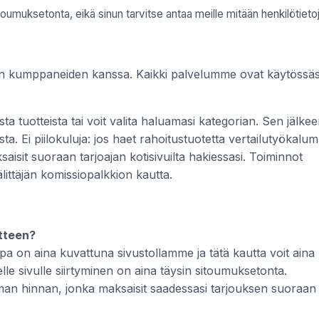
oumuksetonta, eikä sinun tarvitse antaa meille mitään henkilötietoj
ien kumppaneiden kanssa. Kaikki palvelumme ovat käytössäs
ta tuotteista tai voit valita haluamasi kategorian. Sen jälke
sista. Ei piilokuluja: jos haet rahoitustuotetta vertailutyökal
isit suoraan tarjoajan kotisivuilta hakiessasi. Toiminnot
ittäjän komissiopalkkion kautta.
otteen?
pa on aina kuvattuna sivustollamme ja tätä kautta voit aina
le sivulle siirtyminen on aina täysin sitoumuksetonta.
man hinnan, jonka maksaisit saadessasi tarjouksen suoraan