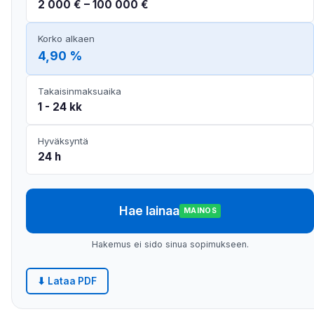
2 000 € – 100 000 €
Korko alkaen
4,90 %
Takaisinmaksuaika
1 - 24 kk
Hyväksyntä
24 h
Hae lainaa
MAINOS
Hakemus ei sido sinua sopimukseen.
⬇ Lataa PDF