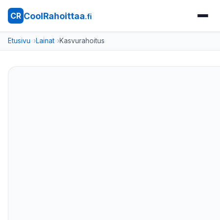
CoolRahoittaa
CR
.fi
Etusivu
Lainat
Kasvurahoitus