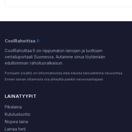
CoolRahoittaa
.fi
CoolRahoittaa.fi on riippumaton lainojen ja luottojen
vertailuportaali Suomessa. Autamme sinua löytämään
edullisimman rahoitusratkaisun.
Portaalin sisältö on informatiivista eikä edusta taloudellista neuvontaa.
Ennen lainan ottamista ota yhteyttä pankin neuvonantajaan.
LAINATYYPIT
Pikalaina
Kulutusluotto
Nopea laina
Lainaa heti