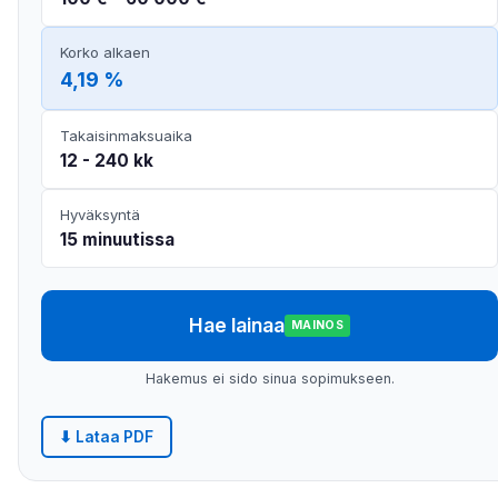
Korko alkaen
4,19 %
Takaisinmaksuaika
12 - 240 kk
Hyväksyntä
15 minuutissa
Hae lainaa
MAINOS
Hakemus ei sido sinua sopimukseen.
⬇ Lataa PDF