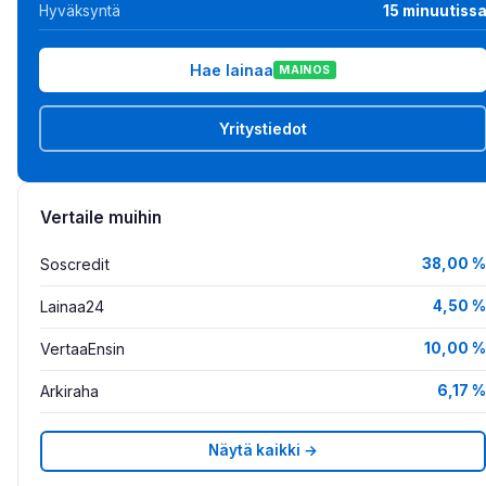
Hyväksyntä
15 minuutiss
Hae lainaa
MAINOS
Yritystiedot
Vertaile muihin
Soscredit
38,00 %
Lainaa24
4,50 %
VertaaEnsin
10,00 %
Arkiraha
6,17 %
Näytä kaikki →