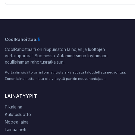
CoolRahoittaa
.fi
CoolRahoittaa.fi on riippumaton lainojen ja luottojen
vertailuportaali Suomessa. Autamme sinua löytämään
edullisimman rahoitusratkaisun.
Portaalin sisältö on informatiivista eikä edusta taloudellista neuvontaa.
Ennen lainan ottamista ota yhteyttä pankin neuvonantajaan.
LAINATYYPIT
Pikalaina
Kulutusluotto
Nopea laina
Lainaa heti