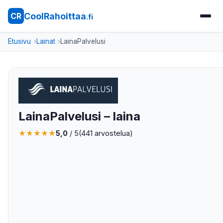
CoolRahoittaa
CR
.fi
Etusivu
Lainat
LainaPalvelusi
LainaPalvelusi – laina
★
★
★
★
★
5,0
/ 5
(441 arvostelua)