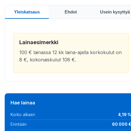
Yleiskatsaus
Ehdot
Usein kysyttyä
Lainaesimerkki
100 € lainassa 12 kk laina-ajalla korkokulut on
8 €, kokonaiskulut 108 €.
Hae lainaa
Korko alkaen
4,19 
Enintään
60 000 