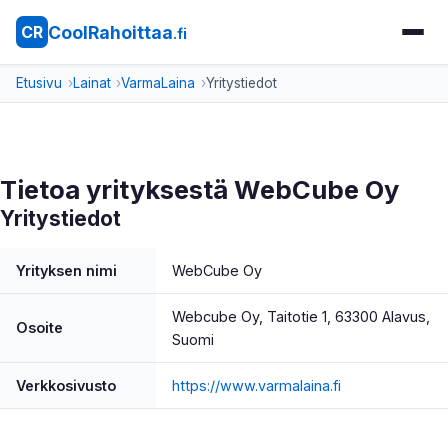
CoolRahoittaa
CR
.fi
Etusivu
Lainat
VarmaLaina
Yritystiedot
Tietoa yrityksestä WebCube Oy
Yritystiedot
Yrityksen nimi
WebCube Oy
Webcube Oy, Taitotie 1, 63300 Alavus,
Osoite
Suomi
Verkkosivusto
https://www.varmalaina.fi