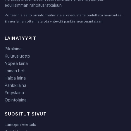
edullisimman rahoitusratkaisun.
Portaalin sisältö on informatiivista eikä edusta taloudellista neuvontaa.
Ennen lainan ottamista ota yhteyttä pankin neuvonantajaan.
LAINATYYPIT
Pikalaina
Kulutusluotto
Nopea laina
Lainaa heti
Halpa laina
Pankkilaina
Yrityslaina
Opintolaina
SUOSITUT SIVUT
Lainojen vertailu