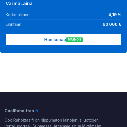
VarmaLaina
Korko alkaen
4,19 %
Enintään
60 000 €
Hae lainaa
MAINOS
CoolRahoittaa
.fi
CoolRahoittaa.fi on riippumaton lainojen ja luottojen
vertailuportaali Suomessa. Autamme sinua löytämään