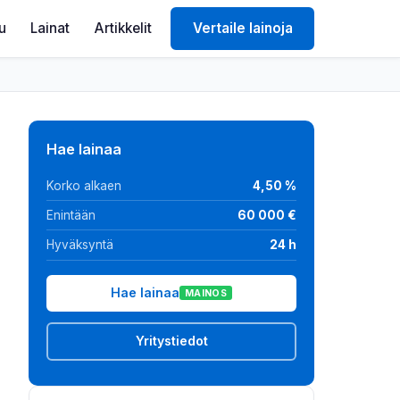
lu
Lainat
Artikkelit
Vertaile lainoja
Hae lainaa
Korko alkaen
4,50 %
Enintään
60 000 €
Hyväksyntä
24 h
Hae lainaa
MAINOS
Yritystiedot