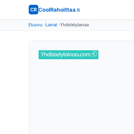
CoolRahoittaa
CR
.fi
Etusivu
Lainat
Yhdistelylainaa