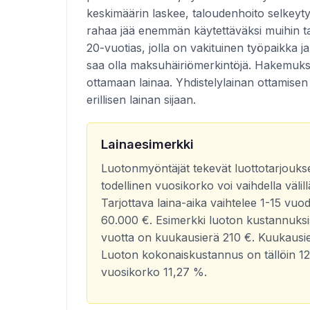
keskimäärin laskee, taloudenhoito selkeyt
rahaa jää enemmän käytettäväksi muihin tar
20-vuotias, jolla on vakituinen työpaikka ja
saa olla maksuhäiriömerkintöjä. Hakemukse
ottamaan lainaa. Yhdistelylainan ottamise
erillisen lainan sijaan.
Lainaesimerkki
Luotonmyöntäjät tekevät luottotarjouks
todellinen vuosikorko voi vaihdella väl
Tarjottava laina-aika vaihtelee 1-15 vuo
60.000 €. Esimerkki luoton kustannuksis
vuotta on kuukausierä 210 €. Kuukausie
Luoton kokonaiskustannus on tällöin 12
vuosikorko 11,27 %.