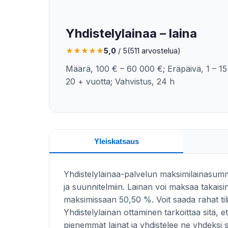
Yhdistelylainaa – laina
★
★
★
★
★
5,0
/ 5
(511 arvostelua)
Määrä, 100 € – 60 000 €; Eräpäivä, 1 – 15 
20 + vuotta; Vahvistus, 24 h
Yleiskatsaus
Yhdistelylainaa-palvelun maksimilainasumm
ja suunnitelmiin. Lainan voi maksaa takais
maksimissaan 50,50 %. Voit saada rahat ti
Yhdistelylainan ottaminen tarkoittaa sitä, e
pienemmät lainat ja yhdistelee ne yhdeksi