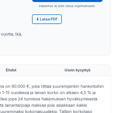
Hakemus ei sido sinua sopimukseen.
⬇ Lataa PDF
vuotta; Ikä,
Ehdot
Usein kysyttyä
a on 60.000 €, joka riittää suurempiinkin hankintoihin
in 1-15 vuodessa ja lainan korko on alkaen 4,5 % ja
lillesi jopa 24 tunnissa hakemuksen hyväksymisestä.
ttä lainantarjoaja maksaa pois asiakkaan kaikki
 suuremmaksi kokonaisuudeksi. Tällöin korkotaso