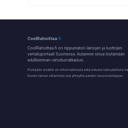
CoolRahoittaa
.fi
CoolRahoittaa.fi on riippumaton lainojen ja luottojen
vertailuportaali Suomessa. Autamme sinua löytämään
edullisimman rahoitusratkaisun.
Portaalin sisältö on informatiivista eikä edusta taloudellista 
Ennen lainan ottamista ota yhteyttä pankin neuvonantajaan.