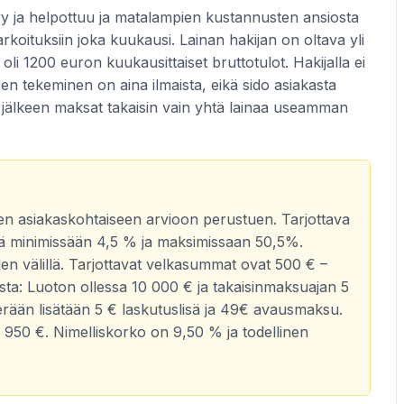
yy ja helpottuu ja matalampien kustannusten ansiosta
koituksiin joka kuukausi. Lainan hakijan on oltava yli
 oli 1200 euron kuukausittaiset bruttotulot. Hakijalla ei
n tekeminen on aina ilmaista, eikä sido asiakasta
n jälkeen maksat takaisin vain yhtä lainaa useamman
en asiakaskohtaiseen arvioon perustuen. Tarjottava
illä minimissään 4,5 % ja maksimissaan 50,5%.
den välillä. Tarjottavat velkasummat ovat 500 € –
ta: Luoton ollessa 10 000 € ja takaisinmaksuajan 5
rään lisätään 5 € laskutuslisä ja 49€ avausmaksu.
 950 €. Nimelliskorko on 9,50 % ja todellinen