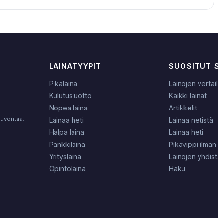
LAINATYYPIT
SUOSITUT 
Pikalaina
Lainojen vertai
Kulutusluotto
Kaikki lainat
Nopea laina
Artikkelit
neuvontaa.
Lainaa heti
Lainaa netistä
Halpa laina
Lainaa heti
Pankkilaina
Pikavippi ilman 
Yrityslaina
Lainojen yhdis
Opintolaina
Haku