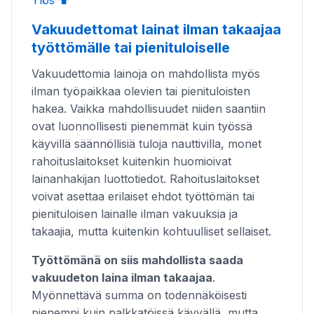
Ylös ⬆️
Vakuudettomat lainat ilman takaajaa
työttömälle tai pienituloiselle
Vakuudettomia lainoja on mahdollista myös
ilman työpaikkaa olevien tai pienituloisten
hakea. Vaikka mahdollisuudet niiden saantiin
ovat luonnollisesti pienemmät kuin työssä
käyvillä säännöllisiä tuloja nauttivilla, monet
rahoituslaitokset kuitenkin huomioivat
lainanhakijan luottotiedot. Rahoituslaitokset
voivat asettaa erilaiset ehdot työttömän tai
pienituloisen lainalle ilman vakuuksia ja
takaajia, mutta kuitenkin kohtuulliset sellaiset.
Työttömänä on siis mahdollista saada
vakuudeton laina ilman takaajaa
.
Myönnettävä summa on todennäköisesti
pienempi kuin palkkatöissä käyvällä, mutta