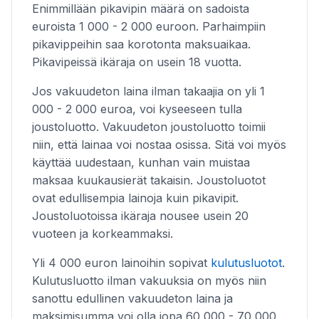
Enimmillään pikavipin määrä on sadoista
euroista 1 000 - 2 000 euroon. Parhaimpiin
pikavippeihin saa korotonta maksuaikaa.
Pikavipeissä ikäraja on usein 18 vuotta.
Jos vakuudeton laina ilman takaajia on yli 1
000 - 2 000 euroa, voi kyseeseen tulla
joustoluotto. Vakuudeton joustoluotto toimii
niin, että lainaa voi nostaa osissa. Sitä voi myös
käyttää uudestaan, kunhan vain muistaa
maksaa kuukausierät takaisin. Joustoluotot
ovat edullisempia lainoja kuin pikavipit.
Joustoluotoissa ikäraja nousee usein 20
vuoteen ja korkeammaksi.
Yli 4 000 euron lainoihin sopivat
kulutusluotot
.
Kulutusluotto ilman vakuuksia on myös niin
sanottu edullinen vakuudeton laina ja
maksimisumma voi olla jopa 60 000 - 70 000