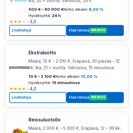
Ikä, 20 + vuotta; Vahvistus, 24 h
500 € – 60 000 €
Korko alkaen
8,00 %
Hyväksyntä:
24 h
★
★
★
☆
☆
3,0
Lisätietoja
Hae lainaa
MAINOS
Ekstraluotto
Määrä, 10 € – 2 010 €; Eräpäivä, 30 päivää – 12
kk; Ikä, 21 + vuotta; Vahvistus, 15 minuutissa
10 € – 2 100 €
Korko alkaen
10,00 %
Hyväksyntä:
15 minuutissa
★
★
★
★
☆
4,0
Lisätietoja
Hae lainaa
MAINOS
Reissuluotollo
Määrä, 2 000 € – 5 000 €; Eräpäivä, 12 – 36 kk;