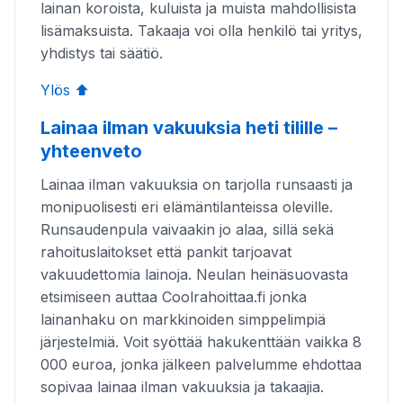
lainan koroista, kuluista ja muista mahdollisista
lisämaksuista. Takaaja voi olla henkilö tai yritys,
yhdistys tai säätiö.
Ylös ⬆️
Lainaa ilman vakuuksia heti tilille –
yhteenveto
Lainaa ilman vakuuksia on tarjolla runsaasti ja
monipuolisesti eri elämäntilanteissa oleville.
Runsaudenpula vaivaakin jo alaa, sillä sekä
rahoituslaitokset että pankit tarjoavat
vakuudettomia lainoja. Neulan heinäsuovasta
etsimiseen auttaa Coolrahoittaa.fi jonka
lainanhaku on markkinoiden simppelimpiä
järjestelmiä. Voit syöttää hakukenttään vaikka 8
000 euroa, jonka jälkeen palvelumme ehdottaa
sopivaa lainaa ilman vakuuksia ja takaajia.