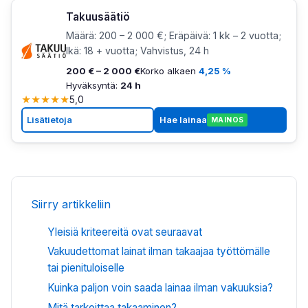
Takuusäätiö
Määrä: 200 – 2 000 €; Eräpäivä: 1 kk – 2 vuotta;
Ikä: 18 + vuotta; Vahvistus, 24 h
200 € – 2 000 €
Korko alkaen
4,25 %
Hyväksyntä:
24 h
★
★
★
★
★
5,0
Lisätietoja
Hae lainaa
MAINOS
Siirry artikkeliin
Yleisiä kriteereitä ovat seuraavat
Vakuudettomat lainat ilman takaajaa työttömälle
tai pienituloiselle
Kuinka paljon voin saada lainaa ilman vakuuksia?
Mitä tarkoittaa takaaminen?