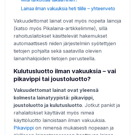
Lainaa ilman vakuuksia heti tilille – yhteenveto
Vakuudettomat lainat ovat myös nopeita lainoja
(katso myös Pikalaina-artikkelimme), sillä
rahoituslaitokset käsittelevät hakemukset
automaattisesti niiden järjestelmiin syötettyjen
tietojen pohjalta sekä saatavilla olevien
lainanhakijoiden tietojen perusteella.
Kulutusluotto ilman vakuuksia – vai
pikavippi tai joustoluotto?
Vakuudettomat lainat ovat yleensä
kolmesta lainatyypistä: pikavippi,
joustoluotto ja kulutusluotto
. Jotkut pankit ja
rahalaitokset käyttävät myös nimeä
käyttöluotto lainoistaan ilman vakuuksia.
Pikavippi
on nimensä mukaisesti nopeaan ja