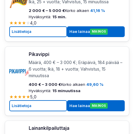
Ikä, 25 + vuotta; Vahvistus, 15 minuutissa
2 000 € – 5 000 €
Korko alkaen
41,16 %
Hyväksyntä:
15 min.
★
★
★
★
☆
4,0
Lisätietoja
Hae lainaa
MAINOS
Pikavippi
Määrä, 400 € – 3 000 €; Eräpäivä, 184 päivää –
6 vuotta; Ikä, 18 + vuotta; Vahvistus, 15
minuutissa
400 € – 3 000 €
Korko alkaen
49,60 %
Hyväksyntä:
15 minuutissa
★
★
★
★
★
5,0
Lisätietoja
Hae lainaa
MAINOS
Lainankilpailuttaja