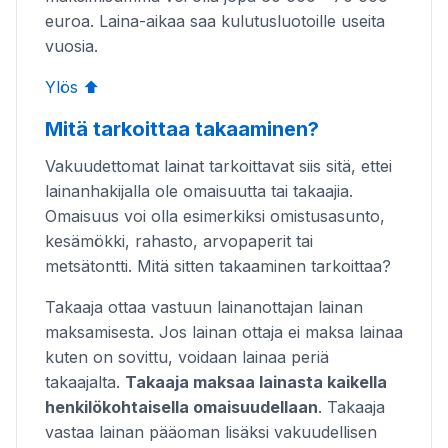
euroa. Laina-aikaa saa kulutusluotoille useita
vuosia.
Ylös ⬆️
Mitä tarkoittaa takaaminen?
Vakuudettomat lainat tarkoittavat siis sitä, ettei
lainanhakijalla ole omaisuutta tai takaajia.
Omaisuus voi olla esimerkiksi omistusasunto,
kesämökki, rahasto, arvopaperit tai
metsätontti. Mitä sitten takaaminen tarkoittaa?
Takaaja ottaa vastuun lainanottajan lainan
maksamisesta. Jos lainan ottaja ei maksa lainaa
kuten on sovittu, voidaan lainaa periä
takaajalta.
Takaaja maksaa lainasta kaikella
henkilökohtaisella omaisuudellaan
. Takaaja
vastaa lainan pääoman lisäksi vakuudellisen