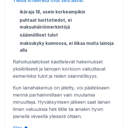
Yleisiä kriteereitä ovat seuraavat:
ikäraja 18, usein korkeampikin
puhtaat luottotiedot, ei
maksuhäiriömerkintöjä
säännölliset tulot
maksukyky kunnossa, ei liikaa muita lainoja
alla
Rahoituslaitokset käsittelevät hakemukset
yksilöllisesti ja lainojen korkoon vaikuttavat
esimerkiksi tulot ja niiden säännöllisyys.
Kun lainahakemus on jätetty, voi päätökseen
mennä parhaimmillaan vain muutamia
minuutteja. Hyväksymisen jälkeen saat lainan
ilman vakuuksia heti tilille tai ainakin hyvin
pienellä viiveellä yleisesti ottaen.