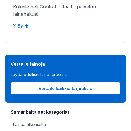
Kokeile heti Coolrahoittaa.fi -palvelun
lainahakua!
Ylös ⬆️
Vertaile lainoja
Löydä edullisin laina tarpeisiisi.
Vertaile kaikkia tarjouksia
Samankaltaiset kategoriat
Lainaa ulkomailta