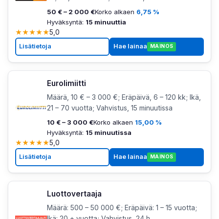
50 € – 2 000 €
Korko alkaen
6,75 %
Hyväksyntä:
15 minuuttia
★
★
★
★
★
5,0
Lisätietoja
Hae lainaa
MAINOS
Eurolimiitti
Määrä, 10 € – 3 000 €; Eräpäivä, 6 – 120 kk; Ikä,
21 – 70 vuotta; Vahvistus, 15 minuutissa
10 € – 3 000 €
Korko alkaen
15,00 %
Hyväksyntä:
15 minuutissa
★
★
★
★
★
5,0
Lisätietoja
Hae lainaa
MAINOS
Luottovertaaja
Määrä: 500 – 50 000 €; Eräpäivä: 1 – 15 vuotta;
Ikä: 20 + vuotta; Vahvistus, 24 h