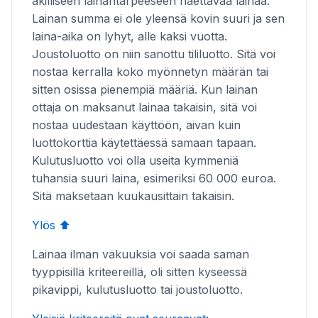
äkilliseen lainantarpeeseen haettavaa lainaa.
Lainan summa ei ole yleensä kovin suuri ja sen
laina-aika on lyhyt, alle kaksi vuotta.
Joustoluotto on niin sanottu tililuotto. Sitä voi
nostaa kerralla koko myönnetyn määrän tai
sitten osissa pienempiä määriä. Kun lainan
ottaja on maksanut lainaa takaisin, sitä voi
nostaa uudestaan käyttöön, aivan kuin
luottokorttia käytettäessä samaan tapaan.
Kulutusluotto voi olla useita kymmeniä
tuhansia suuri laina, esimeriksi 60 000 euroa.
Sitä maksetaan kuukausittain takaisin.
Ylös ⬆️
Lainaa ilman vakuuksia voi saada saman
tyyppisillä kriteereillä, oli sitten kyseessä
pikavippi, kulutusluotto tai joustoluotto.