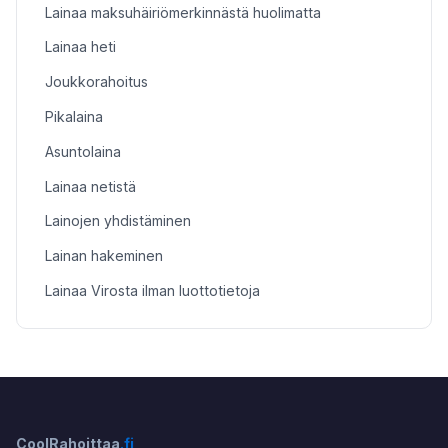
Lainaa maksuhäiriömerkinnästä huolimatta
Lainaa heti
Joukkorahoitus
Pikalaina
Asuntolaina
Lainaa netistä
Lainojen yhdistäminen
Lainan hakeminen
Lainaa Virosta ilman luottotietoja
CoolRahoittaa
.fi