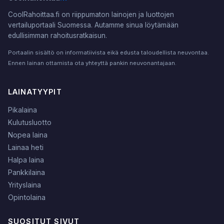
CoolRahoittaa.fi on riippumaton lainojen ja luottojen
vertailuportaali Suomessa. Autamme sinua löytämään
edullisimman rahoitusratkaisun.
Portaalin sisältö on informatiivista eikä edusta taloudellista neuvontaa.
Ennen lainan ottamista ota yhteyttä pankin neuvonantajaan.
LAINATYYPIT
Pikalaina
Kulutusluotto
Nopea laina
Lainaa heti
Halpa laina
Pankkilaina
Yrityslaina
Opintolaina
SUOSITUT SIVUT