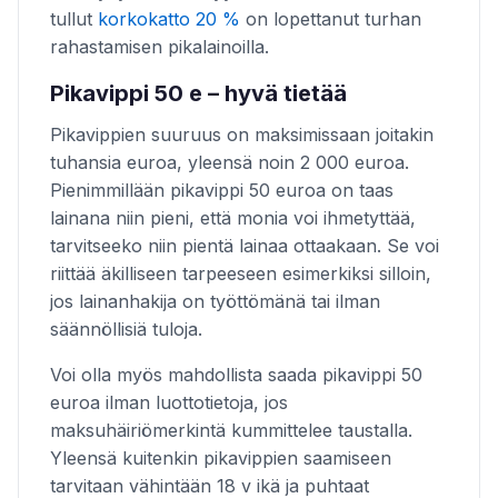
tullut
korkokatto 20 %
on lopettanut turhan
rahastamisen pikalainoilla.
Pikavippi 50 e – hyvä tietää
Pikavippien suuruus on maksimissaan joitakin
tuhansia euroa, yleensä noin 2 000 euroa.
Pienimmillään pikavippi 50 euroa on taas
lainana niin pieni, että monia voi ihmetyttää,
tarvitseeko niin pientä lainaa ottaakaan. Se voi
riittää äkilliseen tarpeeseen esimerkiksi silloin,
jos lainanhakija on työttömänä tai ilman
säännöllisiä tuloja.
Voi olla myös mahdollista saada pikavippi 50
euroa ilman luottotietoja, jos
maksuhäiriömerkintä kummittelee taustalla.
Yleensä kuitenkin pikavippien saamiseen
tarvitaan vähintään 18 v ikä ja puhtaat