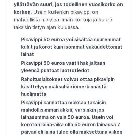
yllättävän suuri, jos todellinen vuosikorko on
korkea
. Usein kuitenkin pikavippi on
mahdollista maksaa ilman korkoja ja kuluja
takaisin tietyn ajan kuluessa.
Pikavippi 50 euroa voi sisältää suuremmat
kulut ja korot kuin isommat vakuudettomat
lainat
Pikavippi 50 euroa vaatii hakijaltaan
yleensä puhtaat luottotiedot
Rahoituslaitokset voivat ottaa pikavipin
käsittelyyn maksuhäiriömerkinnästä
huolimatta
Pikavippi kannattaa maksaa takaisin
mahdollisimman äkkiä, varsinkin jos
lainasumma on vain 50 euroa. Usein voi
koroton laina-aika olla 50 euron lainassa 7
päivää eli laina tulee olla maksettuna viikon