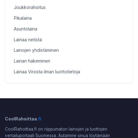
Joukkorahoitus
Pikalaina
Asuntolaina
Lainaa netistä
Lainojen yhdistäminen
Lainan hakeminen
Lainaa Virosta ilman luottotietoja
CoolRahoittaa
.fi
CoolRahoittaa.fi on riippumaton lainojen ja luottojen
vertailuportaali Suomessa. Autamme sinua löytämään