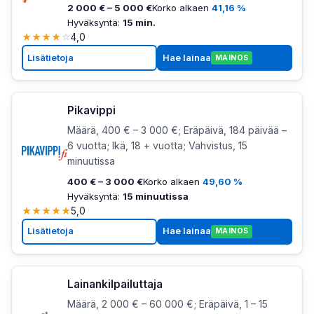
2 000 € – 5 000 €
Korko alkaen
41,16 %
Hyväksyntä:
15 min.
★
★
★
★
☆
4,0
Lisätietoja
Hae lainaa
MAINOS
Pikavippi
Määrä, 400 € – 3 000 €; Eräpäivä, 184 päivää –
6 vuotta; Ikä, 18 + vuotta; Vahvistus, 15
minuutissa
400 € – 3 000 €
Korko alkaen
49,60 %
Hyväksyntä:
15 minuutissa
★
★
★
★
★
5,0
Lisätietoja
Hae lainaa
MAINOS
Lainankilpailuttaja
Määrä, 2 000 € – 60 000 €; Eräpäivä, 1 – 15