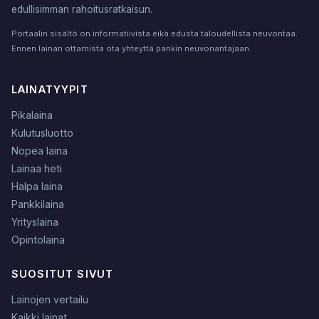
edullisimman rahoitusratkaisun.
Portaalin sisältö on informatiivista eikä edusta taloudellista neuvontaa.
Ennen lainan ottamista ota yhteyttä pankin neuvonantajaan.
LAINATYYPIT
Pikalaina
Kulutusluotto
Nopea laina
Lainaa heti
Halpa laina
Pankkilaina
Yrityslaina
Opintolaina
SUOSITUT SIVUT
Lainojen vertailu
Kaikki lainat