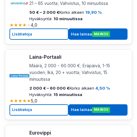
21 – 65 vuotta; Vahvistus, 10 minuutissa
50 € – 2 000 €
Korko alkaen
19,90 %
Hyväksyntä:
10 minuutissa
★
★
★
★
☆
4,0
Lisätietoja
Hae lainaa
MAINOS
Laina-Portaali
Määrä, 2 000 - 60 000 €; Eräpäivä, 1-15
vuoden; Ikä, 20 + vuotta; Vahvistus, 15
minuutissa
2 000 € – 60 000 €
Korko alkaen
4,50 %
Hyväksyntä:
15 minuutissa
★
★
★
★
★
5,0
Lisätietoja
Hae lainaa
MAINOS
Eurovippi