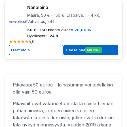
Nanolaina
Määrä, 50 € – 150 €; Eräpäivä, 1 – 4 kk;
Vahvistus, 24 h
50 € – 150 €
Korko alkaen
20,00 %
Hyväksyntä:
24 h
★
★
★
★
★
5,0
Lisätietoja
Hae lainaa
MAINOS
Pikavippi 50 euroa – lainasumma voi todellakin
olla vain 50 euroa
Pikavipit ovat vakuudettomista lainoista hieman
pahamaineisia, johtuen niiden vuosien
takaisista suurista koroista, jotka ovat kuitenkin
tätä nykyä menneisyyttä. Vuoden 2019 aikana