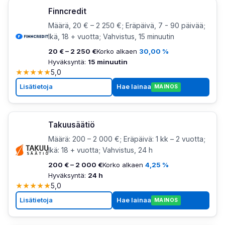
Finncredit
Määrä, 20 € – 2 250 €; Eräpäivä, 7 - 90 päivää;
Ikä, 18 + vuotta; Vahvistus, 15 minuutin
20 € – 2 250 €
Korko alkaen
30,00 %
Hyväksyntä:
15 minuutin
★
★
★
★
★
5,0
Lisätietoja
Hae lainaa
MAINOS
Takuusäätiö
Määrä: 200 – 2 000 €; Eräpäivä: 1 kk – 2 vuotta;
Ikä: 18 + vuotta; Vahvistus, 24 h
200 € – 2 000 €
Korko alkaen
4,25 %
Hyväksyntä:
24 h
★
★
★
★
★
5,0
Lisätietoja
Hae lainaa
MAINOS